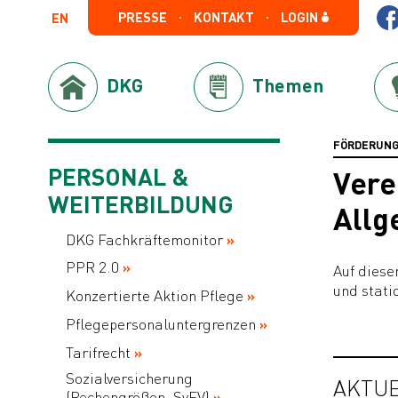
PRESSE
KONTAKT
LOGIN
EN
DKG
Themen
FÖRDERUNG
PERSONAL &
Vere
WEITERBILDUNG
Allg
DKG Fachkräftemonitor
PPR 2.0
Auf diese
und stati
Konzertierte Aktion Pflege
Pflegepersonaluntergrenzen
Tarifrecht
Sozialversicherung
AKTUE
(Rechengrößen, SvEV)