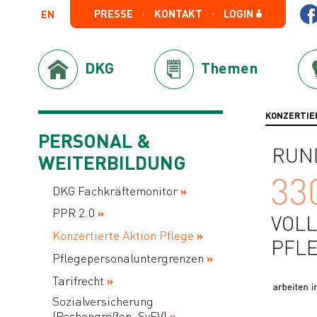
PRESSE
KONTAKT
LOGIN
EN
DKG
Themen
KONZERTIE
PERSONAL &
WEITERBILDUNG
DKG Fachkräftemonitor
PPR 2.0
Konzertierte Aktion Pflege
Pflegepersonaluntergrenzen
Tarifrecht
Sozialversicherung
(Rechengrößen, SvEV)