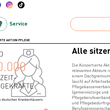
Service
RTE AKTION PFLEGE
Alle sitze
Die Konzertierte Akt
relevanten Akteure i
einem Dachgremium a
(auch) auf Arbeitseb
Pflegekassenverbän
(gemeinnützige und 
Pflegeberufsverbände
und Pflegebedürftig
Berufsgenossenschaf