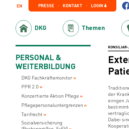
PRESSE
KONTAKT
LOGIN
EN
DKG
Themen
KONSILIAR
PERSONAL &
Exte
WEITERBILDUNG
Pati
DKG Fachkräftemonitor
PPR 2.0
Tradition
der Krank
Konzertierte Aktion Pflege
einigen J
Pflegepersonaluntergrenzen
bestimmt
vertragli
Tarifrecht
Dabei sin
Sozialversicherung
Kooperati
(Rechengrößen, SvEV)