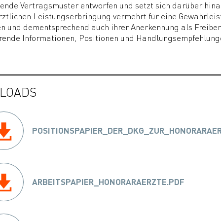
ende Vertragsmuster entworfen und setzt sich darüber hina
ztlichen Leistungserbringung vermehrt für eine Gewährleist
n und dementsprechend auch ihrer Anerkennung als Freiberu
hrende Informationen, Positionen und Handlungsempfehlung
LOADS
POSITIONSPAPIER_DER_DKG_ZUR_HONORARAER
ARBEITSPAPIER_HONORARAERZTE.PDF