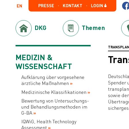
PRESSE
KONTAKT
LOGIN
EN
DKG
Themen
TRANSPLAN
MEDIZIN &
Tran
WISSENSCHAFT
Deutschla
Aufklärung über vorgesehene
Spender 
ärztliche Maßnahmen
transplan
Medizinische Klassifikationen
sowie den
Bewertung von Untersuchungs-
Übertragu
und Behandlungsmethoden im
sichergest
G-BA
IQWiG, Health Technology
Assessment