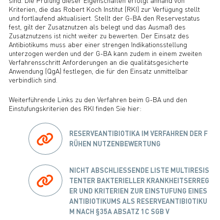
sind. Die Prüfung dieser Eigenschaften erfolgt anhand von
Kriterien, die das Robert Koch Institut (RKI) zur Verfügung stellt
und fortlaufend aktualisiert. Stellt der G-BA den Reservestatus
fest, gilt der Zusatznutzen als belegt und das Ausmaß des
Zusatznutzens ist nicht weiter zu bewerten. Der Einsatz des
Antibiotikums muss aber einer strengen Indikationsstellung
unterzogen werden und der G-BA kann zudem in einem zweiten
Verfahrensschritt Anforderungen an die qualitätsgesicherte
Anwendung (QgA) festlegen, die für den Einsatz unmittelbar
verbindlich sind.
Weiterführende Links zu den Verfahren beim G-BA und den
Einstufungskriterien des RKI finden Sie hier:
RESERVEANTIBIOTIKA IM VERFAHREN DER F
RÜHEN NUTZENBEWERTUNG
NICHT ABSCHLIESSENDE LISTE MULTIRESIS
TENTER BAKTERIELLER KRANKHEITSERREG
ER UND KRITERIEN ZUR EINSTUFUNG EINES
ANTIBIOTIKUMS ALS RESERVEANTIBIOTIKU
M NACH §35A ABSATZ 1C SGB V