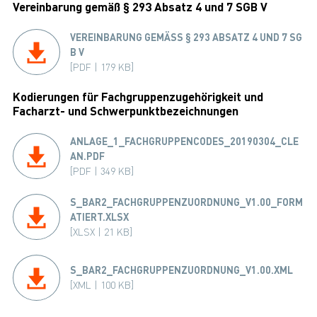
Vereinbarung gemäß § 293 Absatz 4 und 7 SGB V
VEREINBARUNG GEMÄSS § 293 ABSATZ 4 UND 7 SGB
V
[PDF | 179 KB]
Kodierungen für Fachgruppenzugehörigkeit und
Facharzt- und Schwerpunktbezeichnungen
ANLAGE_1_FACHGRUPPENCODES_20190304_CLE
AN.PDF
[PDF | 349 KB]
S_BAR2_FACHGRUPPENZUORDNUNG_V1.00_FORM
ATIERT.XLSX
[XLSX | 21 KB]
S_BAR2_FACHGRUPPENZUORDNUNG_V1.00.XML
[XML | 100 KB]