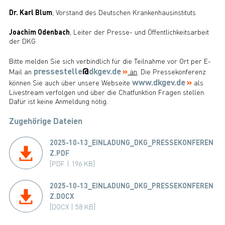
Dr. Karl Blum
, Vorstand des Deutschen Krankenhausinstituts
Joachim Odenbach
, Leiter der Presse- und Öffentlichkeitsarbeit
der DKG
Bitte melden Sie sich verbindlich für die Teilnahme vor Ort per E-
pressestelle
@
dkgev.de
Mail an
an
. Die Pressekonferenz
www.dkgev.de
können Sie auch über unsere Webseite
als
Livestream verfolgen und über die Chatfunktion Fragen stellen.
Dafür ist keine Anmeldung nötig.
Zugehörige Dateien
2025-10-13_EINLADUNG_DKG_PRESSEKONFEREN
Z.PDF
[PDF | 196 KB]
2025-10-13_EINLADUNG_DKG_PRESSEKONFEREN
Z.DOCX
[DOCX | 58 KB]