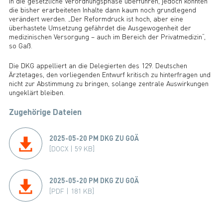
in die gesetzliche Verordnungsphase überführen, jedoch könnten
die bisher erarbeiteten Inhalte dann kaum noch grundlegend
verändert werden. „Der Reformdruck ist hoch, aber eine
überhastete Umsetzung gefährdet die Ausgewogenheit der
medizinischen Versorgung – auch im Bereich der Privatmedizin“,
so Gaß.
Die DKG appelliert an die Delegierten des 129. Deutschen
Ärztetages, den vorliegenden Entwurf kritisch zu hinterfragen und
nicht zur Abstimmung zu bringen, solange zentrale Auswirkungen
ungeklärt bleiben.
Zugehörige Dateien
2025-05-20 PM DKG ZU GOÄ
[DOCX | 59 KB]
2025-05-20 PM DKG ZU GOÄ
[PDF | 181 KB]