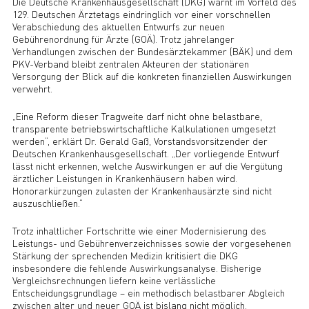
Die Deutsche Krankenhausgesellschaft (DKG) warnt im Vorfeld des
129. Deutschen Ärztetags eindringlich vor einer vorschnellen
Verabschiedung des aktuellen Entwurfs zur neuen
Gebührenordnung für Ärzte (GOÄ). Trotz jahrelanger
Verhandlungen zwischen der Bundesärztekammer (BÄK) und dem
PKV-Verband bleibt zentralen Akteuren der stationären
Versorgung der Blick auf die konkreten finanziellen Auswirkungen
verwehrt.
„Eine Reform dieser Tragweite darf nicht ohne belastbare,
transparente betriebswirtschaftliche Kalkulationen umgesetzt
werden“, erklärt Dr. Gerald Gaß, Vorstandsvorsitzender der
Deutschen Krankenhausgesellschaft. „Der vorliegende Entwurf
lässt nicht erkennen, welche Auswirkungen er auf die Vergütung
ärztlicher Leistungen in Krankenhäusern haben wird.
Honorarkürzungen zulasten der Krankenhausärzte sind nicht
auszuschließen.“
Trotz inhaltlicher Fortschritte wie einer Modernisierung des
Leistungs- und Gebührenverzeichnisses sowie der vorgesehenen
Stärkung der sprechenden Medizin kritisiert die DKG
insbesondere die fehlende Auswirkungsanalyse. Bisherige
Vergleichsrechnungen liefern keine verlässliche
Entscheidungsgrundlage – ein methodisch belastbarer Abgleich
zwischen alter und neuer GOÄ ist bislang nicht möglich.