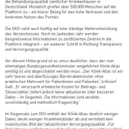
die Behandlungsqualität sämtlicher Krankenhäuser in
Deutschland. Monatlich greifen über 500.000 Menschen auf die
Plattform zu – ein klarer Beleg für das hohe Vertrauen und den
konkreten Nutzen des Portals.
Die DKG setzt auch künftig auf eine ständige Weiterentwicklung
des Verzeichnisses. Noch im laufenden Jahr werden
beispielsweise Informationen zu zertifizierten Zentren in die
Plattform integriert – ein weiterer Schritt in Richtung Transparenz
und Versorgungsqualität.
Vor diesem Hintergrund ist es umso deutlicher, dass der vom
ehemaligen Bundesgesundheitsminister eingeführten Klinik-Atlas
unnötig ist und abgeschaltet werden muss. „Der Klinik-Atlas ist ein
sehr teures und überflüssiges Bürokratiemonster ohne
praktischen Mehrwert für Patientinnen und Patienten“, kritisiert
Gaß. „Er verursacht erhebliche Kosten für Beitrags- und
Steuerzahler, liefert jedoch keine aktuelleren oder besseren
Daten – im Gegenteil: Die Informationen sind veraltet,
unvollständig und methodisch fragwürdig.“
Im Gegensatz zum DKV enthält der Klinik-Atlas deutlich weniger
Daten, deckt weniger Krankheitsbilder ab und vermittelt kein
realistisches Bild der tatsächlichen Versorgungsqualität. „Für
Patientinnen und Patienten auf der Suche nach der richtigen Klinik