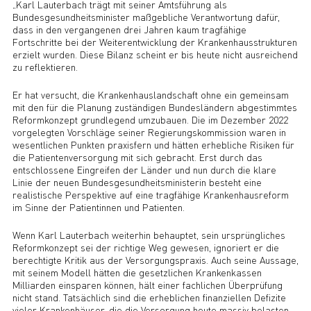
„Karl Lauterbach trägt mit seiner Amtsführung als
Bundesgesundheitsminister maßgebliche Verantwortung dafür,
dass in den vergangenen drei Jahren kaum tragfähige
Fortschritte bei der Weiterentwicklung der Krankenhausstrukturen
erzielt wurden. Diese Bilanz scheint er bis heute nicht ausreichend
zu reflektieren.
Er hat versucht, die Krankenhauslandschaft ohne ein gemeinsam
mit den für die Planung zuständigen Bundesländern abgestimmtes
Reformkonzept grundlegend umzubauen. Die im Dezember 2022
vorgelegten Vorschläge seiner Regierungskommission waren in
wesentlichen Punkten praxisfern und hätten erhebliche Risiken für
die Patientenversorgung mit sich gebracht. Erst durch das
entschlossene Eingreifen der Länder und nun durch die klare
Linie der neuen Bundesgesundheitsministerin besteht eine
realistische Perspektive auf eine tragfähige Krankenhausreform
im Sinne der Patientinnen und Patienten.
Wenn Karl Lauterbach weiterhin behauptet, sein ursprüngliches
Reformkonzept sei der richtige Weg gewesen, ignoriert er die
berechtigte Kritik aus der Versorgungspraxis. Auch seine Aussage,
mit seinem Modell hätten die gesetzlichen Krankenkassen
Milliarden einsparen können, hält einer fachlichen Überprüfung
nicht stand. Tatsächlich sind die erheblichen finanziellen Defizite
vieler Krankenhäuser, die die Versorgung heute massiv belasten,