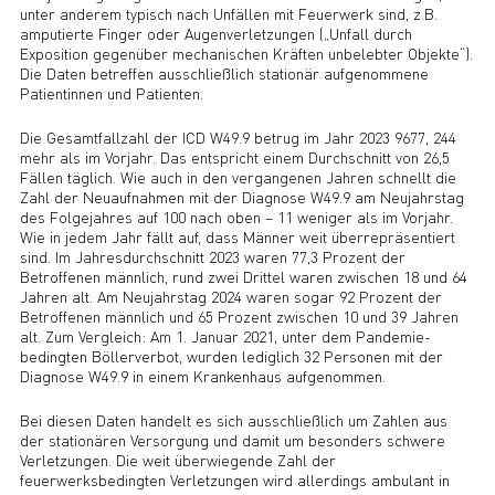
unter anderem typisch nach Unfällen mit Feuerwerk sind, z.B.
amputierte Finger oder Augenverletzungen („Unfall durch
Exposition gegenüber mechanischen Kräften unbelebter Objekte“).
Die Daten betreffen ausschließlich stationär aufgenommene
Patientinnen und Patienten.
Die Gesamtfallzahl der ICD W49.9 betrug im Jahr 2023 9677, 244
mehr als im Vorjahr. Das entspricht einem Durchschnitt von 26,5
Fällen täglich. Wie auch in den vergangenen Jahren schnellt die
Zahl der Neuaufnahmen mit der Diagnose W49.9 am Neujahrstag
des Folgejahres auf 100 nach oben – 11 weniger als im Vorjahr.
Wie in jedem Jahr fällt auf, dass Männer weit überrepräsentiert
sind. Im Jahresdurchschnitt 2023 waren 77,3 Prozent der
Betroffenen männlich, rund zwei Drittel waren zwischen 18 und 64
Jahren alt. Am Neujahrstag 2024 waren sogar 92 Prozent der
Betroffenen männlich und 65 Prozent zwischen 10 und 39 Jahren
alt. Zum Vergleich: Am 1. Januar 2021, unter dem Pandemie-
bedingten Böllerverbot, wurden lediglich 32 Personen mit der
Diagnose W49.9 in einem Krankenhaus aufgenommen.
Bei diesen Daten handelt es sich ausschließlich um Zahlen aus
der stationären Versorgung und damit um besonders schwere
Verletzungen. Die weit überwiegende Zahl der
feuerwerksbedingten Verletzungen wird allerdings ambulant in