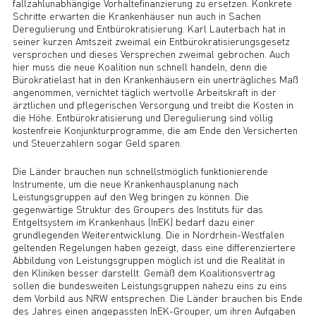
fallzahlunabhängige Vorhaltefinanzierung zu ersetzen. Konkrete
Schritte erwarten die Krankenhäuser nun auch in Sachen
Deregulierung und Entbürokratisierung. Karl Lauterbach hat in
seiner kurzen Amtszeit zweimal ein Entbürokratisierungsgesetz
versprochen und dieses Versprechen zweimal gebrochen. Auch
hier muss die neue Koalition nun schnell handeln, denn die
Bürokratielast hat in den Krankenhäusern ein unerträgliches Maß
angenommen, vernichtet täglich wertvolle Arbeitskraft in der
ärztlichen und pflegerischen Versorgung und treibt die Kosten in
die Höhe. Entbürokratisierung und Deregulierung sind völlig
kostenfreie Konjunkturprogramme, die am Ende den Versicherten
und Steuerzahlern sogar Geld sparen.
Die Länder brauchen nun schnellstmöglich funktionierende
Instrumente, um die neue Krankenhausplanung nach
Leistungsgruppen auf den Weg bringen zu können. Die
gegenwärtige Struktur des Groupers des Instituts für das
Entgeltsystem im Krankenhaus (InEK) bedarf dazu einer
grundlegenden Weiterentwicklung. Die in Nordrhein-Westfalen
geltenden Regelungen haben gezeigt, dass eine differenziertere
Abbildung von Leistungsgruppen möglich ist und die Realität in
den Kliniken besser darstellt. Gemäß dem Koalitionsvertrag
sollen die bundesweiten Leistungsgruppen nahezu eins zu eins
dem Vorbild aus NRW entsprechen. Die Länder brauchen bis Ende
des Jahres einen angepassten InEK-Grouper, um ihren Aufgaben