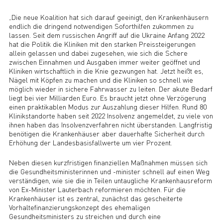
„Die neue Koalition hat sich darauf geeinigt, den Krankenhäusern
endlich die dringend notwendigen Soforthilfen zukommen zu
lassen. Seit dem russischen Angriff auf die Ukraine Anfang 2022
hat die Politik die Kliniken mit den starken Preissteigerungen
allein gelassen und dabei zugesehen, wie sich die Schere
zwischen Einnahmen und Ausgaben immer weiter geöffnet und
Kliniken wirtschaftlich in die Knie gezwungen hat. Jetzt heißt es,
Nägel mit Köpfen zu machen und die Kliniken so schnell wie
möglich wieder in sichere Fahrwasser zu leiten. Der akute Bedarf
liegt bei vier Milliarden Euro. Es braucht jetzt ohne Verzögerung
einen praktikablen Modus zur Auszahlung dieser Hilfen. Rund 80
Klinikstandorte haben seit 2022 Insolvenz angemeldet, zu viele von
ihnen haben das Insolvenzverfahren nicht überstanden. Langfristig
benötigen die Krankenhäuser aber dauerhafte Sicherheit durch
Erhöhung der Landesbasisfallwerte um vier Prozent.
Neben diesen kurzfristigen finanziellen Maßnahmen müssen sich
die Gesundheitsministerinnen und -minister schnell auf einen Weg
verständigen, wie sie die in Teilen untaugliche Krankenhausreform
von Ex-Minister Lauterbach reformieren möchten. Für die
Krankenhäuser ist es zentral, zunächst das gescheiterte
Vorhaltefinanzierungskonzept des ehemaligen
Gesundheitsministers zu streichen und durch eine