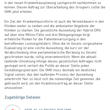
in der neuen Krankenhausplanung sachgerecht nachkommen zu
können. Diesen Auftrag zur Überarbeitung des Groupers sollte die
GMK jetzt erteilen.
Ein Ziel der Krankenhausreform ist auch die Verweildauern in den
Kliniken weiter zu senken und die ambulanten Angebote der
Kliniken zu stärken. Die gesetzliche Ausweitung der Hybrid-DRG
auf über eine Million Fälle und drei Belegungstage birgt
erhebliche Risiken für die Patientenversorgung in den
betreffenden Leistungsfeldern. Ohne die im Gesetz vorgesehene
Evaluierung ist eine solche Ausweitung, die kurz vor der
Verabschiedung ohne parlamentarische Beratung ins Gesetz
geschrieben wurde, völlig unverantwortlich. Wenn die aktuell
laufende Umsetzung infolge dieses gesetzlichen Auftrages nicht
gestoppt wird, verliert die Politik an dieser Stelle jeden
Gestaltungsspielraum. Die GMK muss deshalb ein deutliches
Signal setzen, das den laufenden Prozess der Ausweitung
unterbricht. Nur so lässt sich die notwendige Zeit gewinnen, die
gebraucht wird, um den Koalitionsvertrag an dieser Stelle
umzusetzen.“
Zugehörige Dateien
2025-06-11 PM DKG ZUR GMK