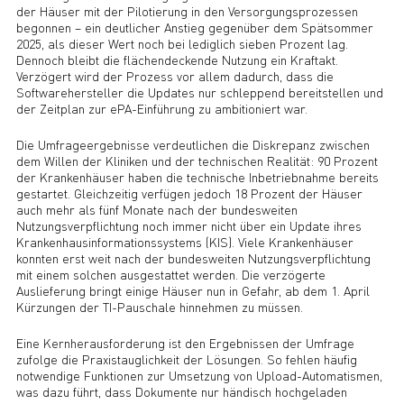
der Häuser mit der Pilotierung in den Versorgungsprozessen
begonnen – ein deutlicher Anstieg gegenüber dem Spätsommer
2025, als dieser Wert noch bei lediglich sieben Prozent lag.
Dennoch bleibt die flächendeckende Nutzung ein Kraftakt.
Verzögert wird der Prozess vor allem dadurch, dass die
Softwarehersteller die Updates nur schleppend bereitstellen und
der Zeitplan zur ePA-Einführung zu ambitioniert war.
Die Umfrageergebnisse verdeutlichen die Diskrepanz zwischen
dem Willen der Kliniken und der technischen Realität: 90 Prozent
der Krankenhäuser haben die technische Inbetriebnahme bereits
gestartet. Gleichzeitig verfügen jedoch 18 Prozent der Häuser
auch mehr als fünf Monate nach der bundesweiten
Nutzungsverpflichtung noch immer nicht über ein Update ihres
Krankenhausinformationssystems (KIS). Viele Krankenhäuser
konnten erst weit nach der bundesweiten Nutzungsverpflichtung
mit einem solchen ausgestattet werden. Die verzögerte
Auslieferung bringt einige Häuser nun in Gefahr, ab dem 1. April
Kürzungen der TI-Pauschale hinnehmen zu müssen.
Eine Kernherausforderung ist den Ergebnissen der Umfrage
zufolge die Praxistauglichkeit der Lösungen. So fehlen häufig
notwendige Funktionen zur Umsetzung von Upload-Automatismen,
was dazu führt, dass Dokumente nur händisch hochgeladen