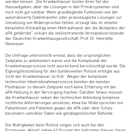
werden können. „Die Krankenhäuser leisten ihren Teil der
Hausaufgaben, aber die Lösungen in den Primärsystemen sind
noch nicht gut nutzbar. Wenn grundlegende Funktionen wie der
automatisierte Datentransfer oder praxistaugliche Lösungen zur
Umsetzung von Widersprüchen fehlen, erzeugt das im ohnehin
belasteten Klinikalltag einen Mehraufwand, der die Akzeptanz der
ePA gefährdet“, erklärt die stellvertretende Vorstandsvorsitzende
der Deutschen Krankenhausgesellschaft, Prof. Dr. Henriette
Neumeyer.
Die Umfrage unterstreicht erneut, dass die ursprünglichen
Zeitpläne zu ambitioniert waren und die Komplexität der
Krankenhausprozesse nicht ausreichend berücksichtigt wurde. Die
Eignungsfeststellung für den bundesweiten Rollout erfolgte aus
Sicht der Krankenhäuser zu früh. Wegen der komplexen
technischen Inbetriebnahmeprozesse konnten die meisten
Pilothäuser zu diesem Zeitpunkt noch keine Erfahrung mit der
ePA-Nutzung in der Versorgung machen. Darüber hinaus müssen
die Krankenhäuser neben der technischen Anbindung komplexe
rechtliche Anforderungen umsetzen, etwa bei Widersprüchen von
Patientinnen und Patienten gegen die ePA oder dem Schutz
besonders sensibler Daten wie gendiagnostischer Befunde.
Die Widrigkeiten beim Rollout zeigen sich auch bei den
Prognosen: Aktuell gehen 43 Prozent der befragten Häuser davon