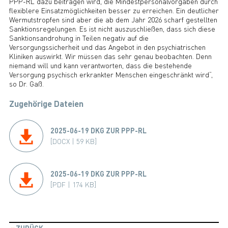
PPP-RL dazu beitragen wird, die Mindestpersonalvorgaben durch
flexiblere Einsatzmöglichkeiten besser zu erreichen. Ein deutlicher
Wermutstropfen sind aber die ab dem Jahr 2026 scharf gestellten
Sanktionsregelungen. Es ist nicht auszuschließen, dass sich diese
Sanktionsandrohung in Teilen negativ auf die
Versorgungssicherheit und das Angebot in den psychiatrischen
Kliniken auswirkt. Wir müssen das sehr genau beobachten. Denn
niemand will und kann verantworten, dass die bestehende
Versorgung psychisch erkrankter Menschen eingeschränkt wird“,
so Dr. Gaß.
Zugehörige Dateien
2025-06-19 DKG ZUR PPP-RL
[DOCX | 59 KB]
2025-06-19 DKG ZUR PPP-RL
[PDF | 174 KB]