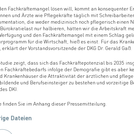
en Fachkräftemangel lösen will, kommt an konsequenter En
innen und Ärzte wie Pflegekräfte täglich mit Schreibarbeit
mentation, die weder medizinisch noch pflegerisch einen Nu
Bürokratielast nur halbieren, hätten wir die Arbeitskraft m
Verfügung und den Fachkräftemangel mit einem Schlag gelös
rprogramm für die Wirtschaft, hieß es einst. Für das Kran
 erklärt der Vorstandsvorsitzende der DKG Dr. Gerald Gaß.
tudie zeigt, dass sich das Fachkräftepotenzial bis 2035 i
n Fachkräftebedarfs infolge der Demografie gibt es aber 
nd Krankenhäuser die Attraktivität der ärztlichen und pfle
ildende und Berufseinsteiger zu bestehen und vorzeitige B
des DKI.
e finden Sie im Anhang dieser Pressemitteilung.
ige Dateien