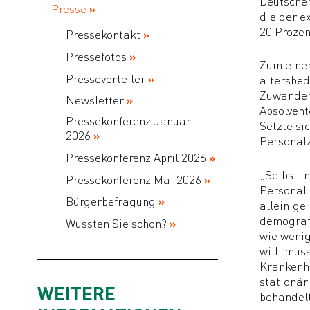
Deutschen
Presse
die der e
20 Prozen
Pressekontakt
Pressefotos
Zum einen
Presseverteiler
altersbed
Zuwanderu
Newsletter
Absolvent
Pressekonferenz Januar
Setzte si
2026
Personal
Pressekonferenz April 2026
„Selbst i
Pressekonferenz Mai 2026
Personal 
Bürgerbefragung
alleinige
demografi
Wussten Sie schon?
wie wenig
will, mus
Krankenhä
stationär
WEITERE
behandel