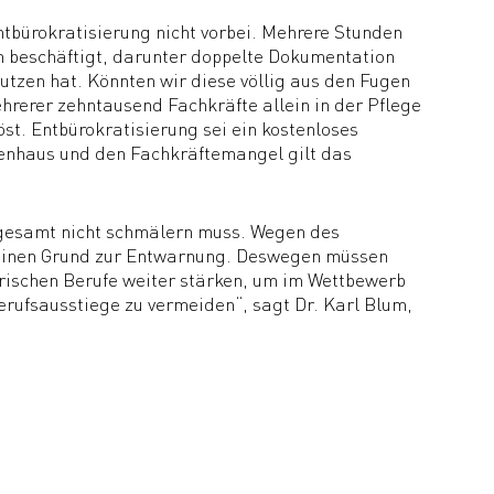
tbürokratisierung nicht vorbei. Mehrere Stunden
en beschäftigt, darunter doppelte Dokumentation
tzen hat. Könnten wir diese völlig aus den Fugen
ehrerer zehntausend Fachkräfte allein in der Pflege
t. Entbürokratisierung sei ein kostenloses
kenhaus und den Fachkräftemangel gilt das
nsgesamt nicht schmälern muss. Wegen des
keinen Grund zur Entwarnung. Deswegen müssen
gerischen Berufe weiter stärken, um im Wettbewerb
erufsausstiege zu vermeiden“, sagt Dr. Karl Blum,