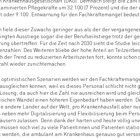
 Krankenhausgesellschaft (DKG). Demnach steigt die Zahl d
xaminierten Pflegekräfte um 32.100 (7 Prozent) und die de
t oder 9.100. Entwarnung für den Fachkräftemangel bedeute
 fiele dieser Zuwachs geringer aus als der der vergangene
ingten Ausstiege sogar die der Berufseinstiege trotz der g
ng übertreffen. Für die Zeit nach 2030 sieht die Studie le
enzahlen. Des Weiteren bliebe der hohe Anteil an Teilzeitb
ch der Trend zu reduzierten Arbeitszeiten fort, könnte schon 
zahl wieder zunichtemachen.
n optimistischen Szenarien werden wir den Fachkräftemang
ausgleichen können, weil es dieses Personal schlicht nicht 
 Lösung, da auch hier die Zahl nie ausreichen wird und glei
schen Wandel einen höheren Eigenbedarf haben werden. Deu
e andere Länder auf der Welt, pro Krankenhausfall aber nu
s neben mehr Digitalisierung und Flexibilisierung beim P
usern zulassen. Denn dank der harten und heute völlig un
 müssen noch viel zu viele Patientinnen und Patienten sta
t werden, die ambulant am Krankenhaus genauso gut versor