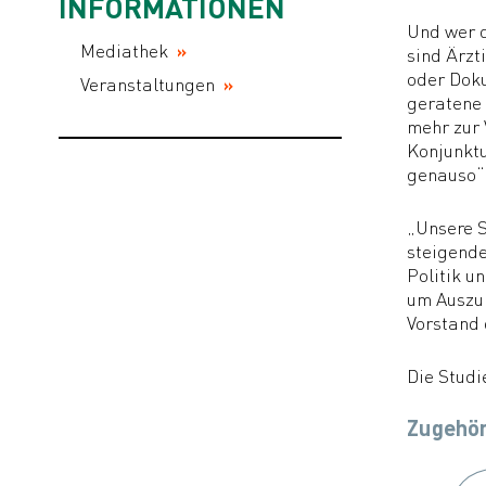
INFORMATIONEN
Und wer d
Mediathek
sind Ärzt
oder Doku
Veranstaltungen
geratene 
mehr zur 
Konjunktu
genauso“,
„Unsere S
steigende
Politik u
um Auszub
Vorstand 
Die Studi
Zugehör