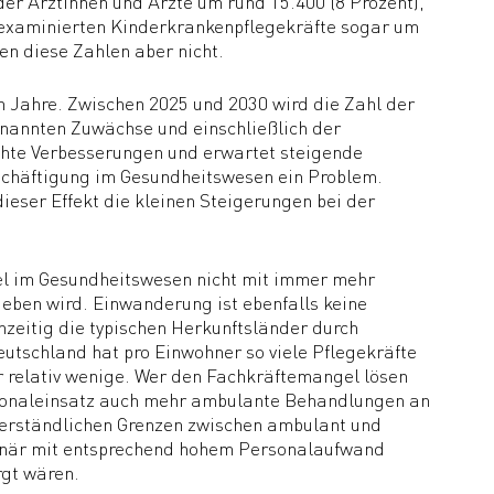
er Ärztinnen und Ärzte um rund 15.400 (8 Prozent),
r examinierten Kinderkrankenpflegekräfte sogar um
n diese Zahlen aber nicht.
n Jahre. Zwischen 2025 und 2030 wird die Zahl der
enannten Zuwächse und einschließlich der
ichte Verbesserungen und erwartet steigende
eschäftigung im Gesundheitswesen ein Problem.
dieser Effekt die kleinen Steigerungen bei der
el im Gesundheitswesen nicht mit immer mehr
geben wird. Einwanderung ist ebenfalls keine
chzeitig die typischen Herkunftsländer durch
tschland hat pro Einwohner so viele Pflegekräfte
r relativ wenige. Wer den Fachkräftemangel lösen
ersonaleinsatz auch mehr ambulante Behandlungen an
verständlichen Grenzen zwischen ambulant und
tionär mit entsprechend hohem Personalaufwand
gt wären.