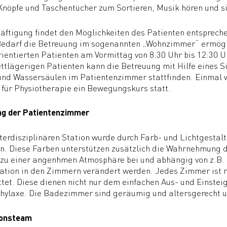
 Knöpfe und Taschentücher zum Sortieren, Musik hören und 
äftigung findet den Möglichkeiten des Patienten entspreche
Bedarf die Betreuung im sogenannten „Wohnzimmer“ ermögli
rientierten Patienten am Vormittag von 8:30 Uhr bis 12:30 
ettlägerigen Patienten kann die Betreuung mit Hilfe eines 
und Wassersäulen im Patientenzimmer stattfinden. Einmal 
 für Physiotherapie ein Bewegungskurs statt.
ng der Patientenzimmer
nterdisziplinären Station wurde durch Farb- und Lichtgestal
n. Diese Farben unterstützen zusätzlich die Wahrnehmung d
 zu einer angenhmen Atmosphäre bei und abhängig von z.B. 
ation in den Zimmern verändert werden. Jedes Zimmer ist mi
tet. Diese dienen nicht nur dem einfachen Aus- und Einstei
phylaxe. Die Badezimmer sind geräumig und altersgerecht 
ionsteam