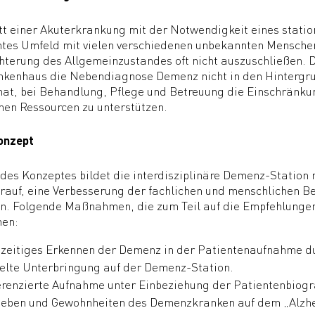
itt einer Akuterkrankung mit der Notwendigkeit eines statio
es Umfeld mit vielen verschiedenen unbekannten Menschen 
hterung des Allgemeinzustandes oft nicht auszuschließen. 
kenhaus die Nebendiagnose Demenz nicht in den Hintergrun
hat, bei Behandlung, Pflege und Betreuung die Einschränku
en Ressourcen zu unterstützen.
onzept
des Konzeptes bildet die interdisziplinäre Demenz-Station
rauf, eine Verbesserung der fachlichen und menschlichen 
en. Folgende Maßnahmen, die zum Teil auf die Empfehlungen
hen:
hzeitiges Erkennen der Demenz in der Patientenaufnahme 
elte Unterbringung auf der Demenz-Station.
erenzierte Aufnahme unter Einbeziehung der Patientenbiogr
ieben und Gewohnheiten des Demenzkranken auf dem „Alzhe