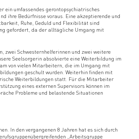
ter ein umfassendes gerontopsychiatrisches
nd ihre Bedürfnisse voraus. Eine akzeptierende und
arkeit, Ruhe, Geduld und Flexibilität sind
ng gefordert, da der alltägliche Umgang mit
n, zwei Schwesternhelferinnen und zwei weitere
sere Seelsorgerin absolvierte eine Weiterbildung im
am von vielen Mitarbeitern, die im Umgang mit
ildungen geschult wurden. Weiterhin finden mit
ische Weiterbildungen statt. Für die Mitarbeiter
rstützung eines externen Supervisors können im
präche Probleme und belastende Situationen
en. In den vergangenen 8 Jahren hat es sich durch
berufsgruppenübergreifenden „Arbeitsgruppe