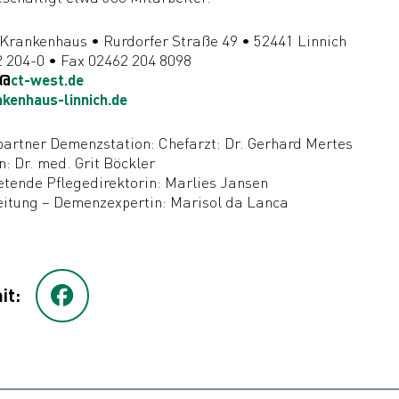
-Krankenhaus • Rurdorfer Straße 49 • 52441 Linnich
2 204-0 • Fax 02462 204 8098
@
ct-west.de
kenhaus-linnich.de
artner Demenzstation: Chefarzt: Dr. Gerhard Mertes
n: Dr. med. Grit Böckler
retende Pflegedirektorin: Marlies Jansen
eitung – Demenzexpertin: Marisol da Lanca
it: