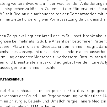
tetig weiterentwickelt, um den wachsenden Anforderungen 
 entsprechen zu können. Zudem hat der Förderverein „Freu
.V.“ seit Beginn die Aufbauarbeiten der Demenzstation mit j
 finanzielle Förderung war Vorraussetzung dafür, dass die 
gen Zeitpunkt liegt der Anteil der im St. Josef-Krankenhau
nose bei mehr als 12%. Die Anzahl der betroffenen Patient
ßeren Platz in unserer Gesellschaft einnehmen. Es gilt dah
kenhauses konsequent umzusetzen, sondern auch ausserha
treuung dementer Menschen zu verbessern. Dazu müssen die
onen und Dienstleistern aus- und aufgebaut werden. Eine Aufg
auses gerne annehmen möchten.
f-Krankenhaus
osef-Krankenhaus in Linnich gehört zur Caritas Trägergesel
rankenhaus der Grund- und Regelversorgung, verfügt über 1
inalchirurgie, Gelenk- und Unfallchirurgie, Innere Medizin
 beschäftigt etwa 300 Mitarbeiter.