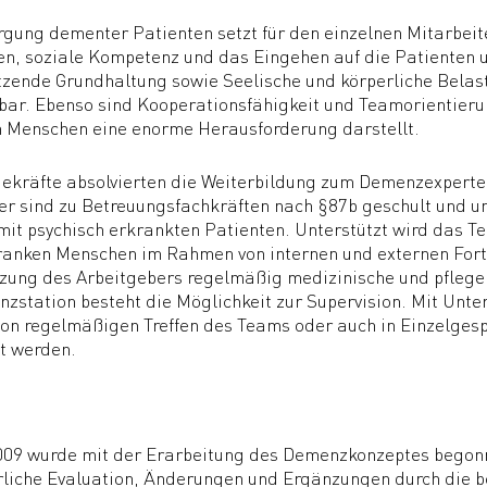
rgung dementer Patienten setzt für den einzelnen Mitarbei
n, soziale Kompetenz und das Eingehen auf die Patienten u
zende Grundhaltung sowie Seelische und körperliche Belastb
ar. Ebenso sind Kooperationsfähigkeit und Teamorientieru
 Menschen eine enorme Herausforderung darstellt.
gekräfte absolvierten die Weiterbildung zum Demenzexperte
er sind zu Betreuungsfachkräften nach §87b geschult und un
t psychisch erkrankten Patienten. Unterstützt wird das Te
nken Menschen im Rahmen von internen und externen Fortb
zung des Arbeitgebers regelmäßig medizinische und pfleger
zstation besteht die Möglichkeit zur Supervision. Mit Unte
n regelmäßigen Treffen des Teams oder auch in Einzelges
t werden.
009 wurde mit der Erarbeitung des Demenzkonzeptes begonn
rliche Evaluation, Änderungen und Ergänzungen durch die 