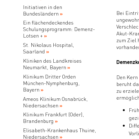
Initiativen in den
Bei Eintr
Bundesländern
ungewohnt
Ein flächendeckendes
Verschlec
Schulungsprogramm: Demenz-
Akut-Kran
Lotsen +
zum Ziel 
St. Nikolaus Hospital,
vorhanden
Saarland
Kliniken des Landkreises
Demenzk
Neumarkt, Bayern
Klinikum Dritter Orden
Den Kern 
München-Nymphenburg,
beruht da
Bayern
zu erziel
ermöglic
Ameos Klinikum Osnabrück,
Niedersachsen
Frü
Klinikum Frankfurt (Oder),
gezi
Brandenburg
Diff
Elisabeth-Krankenhaus Thuine,
Vorl
Niedersachsen