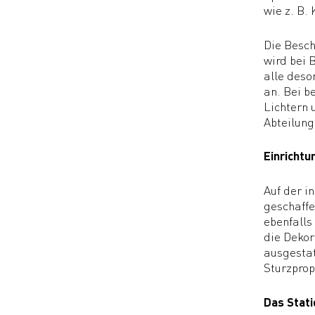
wie z. B.
Die Besch
wird bei 
alle deso
an. Bei b
Lichtern 
Abteilung
Einrichtu
Auf der i
geschaffe
ebenfalls
die Dekor
ausgestat
Sturzpro
Das Stat