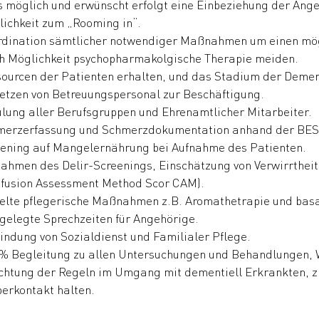
s möglich und erwünscht erfolgt eine Einbeziehung der Ange
ichkeit zum „Rooming in“.
dination sämtlicher notwendiger Maßnahmen um einen mögl
h Möglichkeit psychopharmakolgische Therapie meiden.
ourcen der Patienten erhalten, und das Stadium der Demenz
etzen von Betreuungspersonal zur Beschäftigung.
lung aller Berufsgruppen und Ehrenamtlicher Mitarbeiter.
merzerfassung und Schmerzdokumentation anhand der BESD
ening auf Mangelernährung bei Aufnahme des Patienten.
ahmen des Delir-Screenings, Einschätzung von Verwirrthei
nfusion Assessment Method Scor CAM).
elte pflegerische Maßnahmen z.B. Aromathetrapie und basa
gelegte Sprechzeiten für Angehörige.
indung von Sozialdienst und Familialer Pflege.
% Begleitung zu allen Untersuchungen und Behandlungen, 
htung der Regeln im Umgang mit dementiell Erkrankten, z.
erkontakt halten.