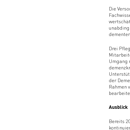
Die Verso
Fachwisse
wertschät
unabdingb
dementen
Drei Pfle
Mitarbeit
Umgang mi
demenzkra
Unterstüt
der Demen
Rahmen vo
bearbeite
Ausblick
Bereits 2
kontinuie