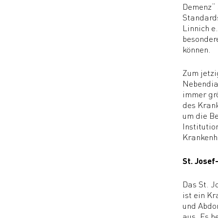
Demenz“ s
Standards
Linnich e
besondere
können.
Zum jetzi
Nebendiag
immer grö
des Kran
um die Be
Instituti
Krankenh
St. Jose
Das St. J
ist ein K
und Abdom
aus. Es