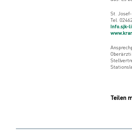
St. Josef
Tel. 0246
Info.sjk-li
www.kran
Ansprechp
Oberärzti
Stellvert
Stationsl
Teilen m