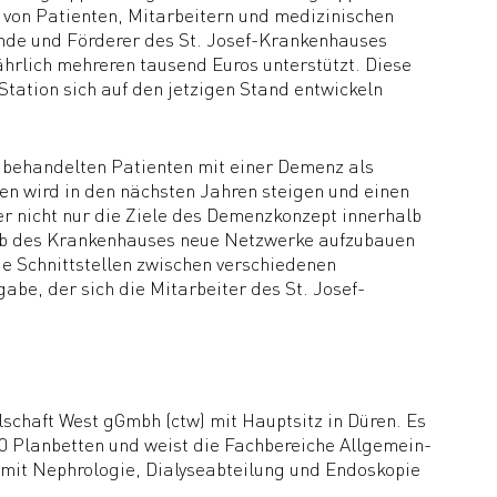
von Patienten, Mitarbeitern und medizinischen
nde und Förderer des St. Josef-Krankenhauses
ährlich mehreren tausend Euros unterstützt. Diese
Station sich auf den jetzigen Stand entwickeln
s behandelten Patienten mit einer Demenz als
en wird in den nächsten Jahren steigen und einen
er nicht nur die Ziele des Demenzkonzept innerhalb
lb des Krankenhauses neue Netzwerke aufzubauen
 Schnittstellen zwischen verschiedenen
abe, der sich die Mitarbeiter des St. Josef-
lschaft West gGmbh (ctw) mit Hauptsitz in Düren. Es
40 Planbetten und weist die Fachbereiche Allgemein-
 mit Nephrologie, Dialyseabteilung und Endoskopie