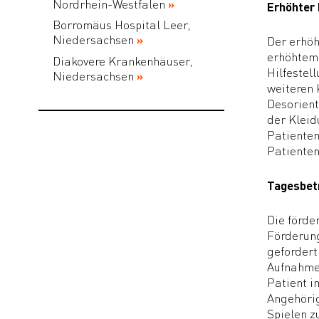
Nordrhein-Westfalen
Erhöhter
Borromäus Hospital Leer,
Niedersachsen
Der erhöh
erhöhtem 
Diakovere Krankenhäuser,
Hilfestel
Niedersachsen
weiteren 
Desorient
der Kleid
Patienten
Patiente
Tagesbetr
Die förde
Förderung
gefordert
Aufnahme,
Patient i
Angehörig
Spielen z