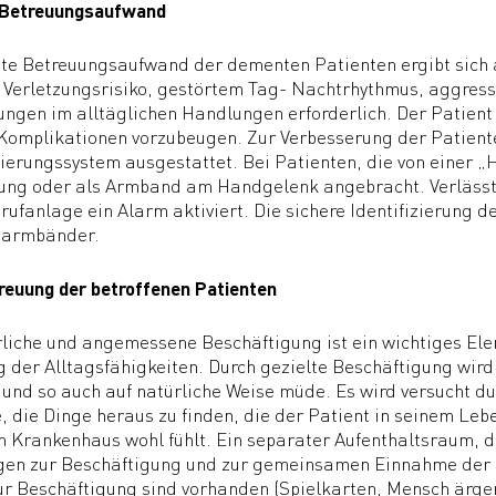
 Betreuungsaufwand
te Betreuungsaufwand der dementen Patienten ergibt sich a
Verletzungsrisiko, gestörtem Tag- Nachtrhythmus, aggress
lungen im alltäglichen Handlungen erforderlich. Der Patien
Komplikationen vorzubeugen. Zur Verbesserung der Patiente
ierungssystem ausgestattet. Bei Patienten, die von einer „H
ung oder als Armband am Handgelenk angebracht. Verlässt 
rufanlage ein Alarm aktiviert. Die sichere Identifizierung de
narmbänder.
euung der betroffenen Patienten
rliche und angemessene Beschäftigung ist ein wichtiges El
 der Alltagsfähigkeiten. Durch gezielte Beschäftigung wird 
 und so auch auf natürliche Weise müde. Es wird versucht du
 die Dinge heraus zu finden, die der Patient in seinem Lebe
m Krankenhaus wohl fühlt. Ein separater Aufenthaltsraum, de
en zur Beschäftigung und zur gemeinsamen Einnahme der M
ur Beschäftigung sind vorhanden (Spielkarten, Mensch ärger