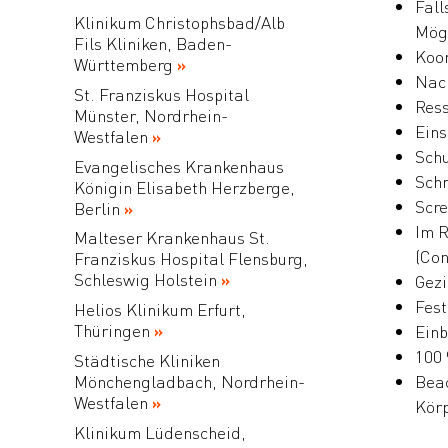
Fall
Klinikum Christophsbad/Alb
Mögl
Fils Kliniken, Baden-
Koor
Württemberg
Nac
St. Franziskus Hospital
Ress
Münster, Nordrhein-
Eins
Westfalen
Schu
Evangelisches Krankenhaus
Sch
Königin Elisabeth Herzberge,
Scre
Berlin
Im R
Malteser Krankenhaus St.
(Co
Franziskus Hospital Flensburg,
Schleswig Holstein
Gezi
Fest
Helios Klinikum Erfurt,
Thüringen
Einb
100 
Städtische Kliniken
Mönchengladbach, Nordrhein-
Beac
Westfalen
Körp
Klinikum Lüdenscheid,