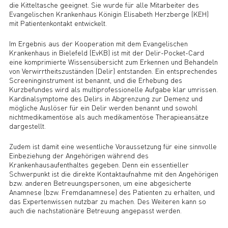
die Kitteltasche geeignet. Sie wurde für alle Mitarbeiter des
Evangelischen Krankenhaus Königin Elisabeth Herzberge (KEH)
mit Patientenkontakt entwickelt.
Im Ergebnis aus der Kooperation mit dem Evangelischen
Krankenhaus in Bielefeld (EvKB) ist mit der Delir-Pocket-Card
eine komprimierte Wissensübersicht zum Erkennen und Behandeln
von Verwirrtheitszuständen (Delir) entstanden. Ein entsprechendes
Screeninginstrument ist benannt, und die Erhebung des
Kurzbefundes wird als multiprofessionelle Aufgabe klar umrissen.
Kardinalsymptome des Delirs in Abgrenzung zur Demenz und
mögliche Auslöser für ein Delir werden benannt und sowohl
nichtmedikamentöse als auch medikamentöse Therapieansätze
dargestellt.
Zudem ist damit eine wesentliche Voraussetzung für eine sinnvolle
Einbeziehung der Angehörigen während des
Krankenhausaufenthaltes gegeben. Denn ein essentieller
Schwerpunkt ist die direkte Kontaktaufnahme mit den Angehörigen
bzw. anderen Betreuungspersonen, um eine abgesicherte
Anamnese (bzw. Fremdanamnese) des Patienten zu erhalten, und
das Expertenwissen nutzbar zu machen. Des Weiteren kann so
auch die nachstationäre Betreuung angepasst werden.