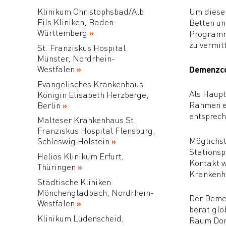
Klinikum Christophsbad/Alb
Um dieser
Fils Kliniken, Baden-
Betten un
Württemberg
Programme
zu vermit
St. Franziskus Hospital
Münster, Nordrhein-
Westfalen
Demenzc
Evangelisches Krankenhaus
Als Haup
Königin Elisabeth Herzberge,
Rahmen ei
Berlin
entsprec
Malteser Krankenhaus St.
Franziskus Hospital Flensburg,
Möglichst
Schleswig Holstein
Stationsp
Helios Klinikum Erfurt,
Kontakt w
Thüringen
Krankenha
Städtische Kliniken
Mönchengladbach, Nordrhein-
Der Demen
Westfalen
berät glo
Klinikum Lüdenscheid,
Raum Do