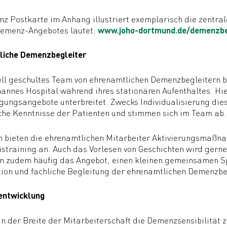
z Postkarte im Anhang illustriert exemplarisch die zentra
Demenz-Angebotes lautet:
www.joho-dortmund.de/demenzbe
liche Demenzbegleiter
ell geschultes Team von ehrenamtlichen Demenzbegleitern 
hannes Hospital während ihres stationären Aufenthaltes. H
gungsangebote unterbreitet. Zwecks Individualisierung di
che Kenntnisse der Patienten und stimmen sich im Team ab.
h bieten die ehrenamtlichen Mitarbeiter Aktivierungsmaßna
straining an. Auch das Vorlesen von Geschichten wird ger
 zudem häufig das Angebot, einen kleinen gemeinsamen Spa
ion und fachliche Begleitung der ehrenamtlichen Demenzbe
entwicklung
n der Breite der Mitarbeiterschaft die Demenzsensibilität z