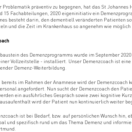
 Problematik präventiv zu begegnen, hat das St Johannes 
d 15 Fachabteilungen, 2020 eigeninitiativ ein Demenzprog
s besteht darin, den dementiell veränderten Patienten so
teln und die Zeit im Krankenhaus so angenehm wie möglich 
oach
tbaustein des Demenzprogramms wurde im September 2020 e
ner Vollzeitstelle - installiert. Unser Demenzcoach ist ein
hender Demenz-Weiterbildung.
 bereits im Rahmen der Anamnese wird der Demenzcoach kon
ersonal angefordert. Nun sucht der Demenzcoach den Patient
erden ein ausführliches Gespräch sowie zwei kognitive Kur
usaufenthalt wird der Patient nun kontinuierlich weiter beg
zcoach ist bei Bedarf, bzw. auf persönlichen Wunsch hin, eb
bal und spezifisch rund um das Thema Demenz und informie
rtmund.