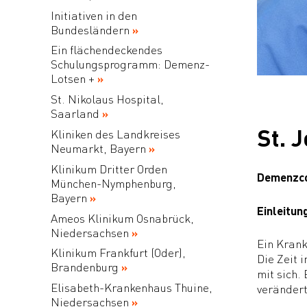
Initiativen in den
Bundesländern
Ein flächendeckendes
Schulungsprogramm: Demenz-
Lotsen +
St. Nikolaus Hospital,
Saarland
St. 
Kliniken des Landkreises
Neumarkt, Bayern
Klinikum Dritter Orden
Demenzc
München-Nymphenburg,
Bayern
Einleitun
Ameos Klinikum Osnabrück,
Niedersachsen
Ein Krank
Klinikum Frankfurt (Oder),
Die Zeit 
Brandenburg
mit sich.
Elisabeth-Krankenhaus Thuine,
verändert
Niedersachsen