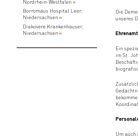
Nordrhein-Westfalen
Borromäus Hospital Leer,
Die Demen
Niedersachsen
unseres 
Diakovere Krankenhäuser,
Niedersachsen
Ehrenamt
Ein spezi
im St. Jo
Beschäfti
biografis
Zusätzlic
Gedächtni
bekommen
Koordinat
Personal
Um auch i